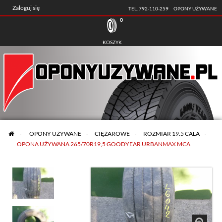
Zaloguj się
TEL. 792-110-259
OPONY UŻYWANE
0
KOSZYK
>
OPONY UŻYWANE
>
CIĘŻAROWE
>
ROZMIAR 19.5 CALA
>
OPONA UŻYWANA 265/70R19,5 GOODYEAR URBANMAX MCA