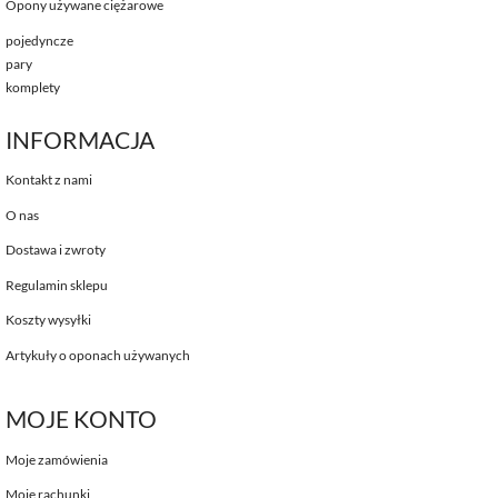
Opony używane ciężarowe
pojedyncze
pary
komplety
INFORMACJA
Kontakt z nami
O nas
Dostawa i zwroty
Regulamin sklepu
Koszty wysyłki
Artykuły o oponach używanych
MOJE KONTO
Moje zamówienia
Moje rachunki