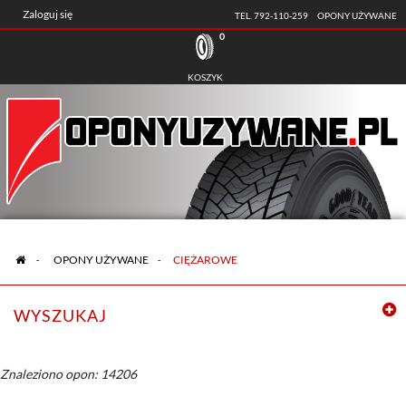
Zaloguj się
TEL. 792-110-259
OPONY UŻYWANE
0
KOSZYK
>
OPONY UŻYWANE
>
CIĘŻAROWE
WYSZUKAJ
Znaleziono opon: 14206