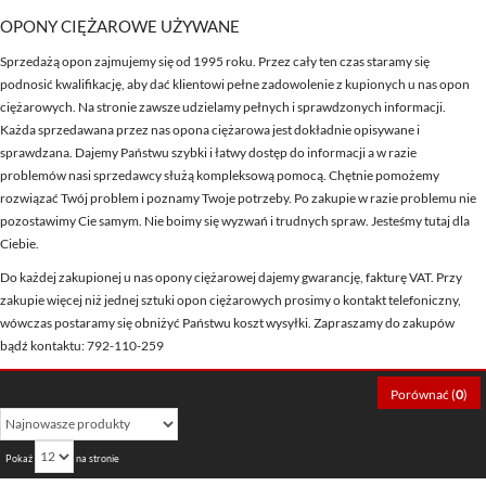
OPONY CIĘŻAROWE UŻYWANE
Sprzedażą opon zajmujemy się od 1995 roku. Przez cały ten czas staramy się
podnosić kwalifikację, aby dać klientowi pełne zadowolenie z kupionych u nas opon
ciężarowych. Na stronie zawsze udzielamy pełnych i sprawdzonych informacji.
Każda sprzedawana przez nas opona ciężarowa jest dokładnie opisywane i
sprawdzana. Dajemy Państwu szybki i łatwy dostęp do informacji a w razie
problemów nasi sprzedawcy służą kompleksową pomocą. Chętnie pomożemy
rozwiązać Twój problem i poznamy Twoje potrzeby. Po zakupie w razie problemu nie
pozostawimy Cie samym. Nie boimy się wyzwań i trudnych spraw. Jesteśmy tutaj dla
Ciebie.
Do każdej zakupionej u nas opony ciężarowej dajemy gwarancję, fakturę VAT. Przy
zakupie więcej niż jednej sztuki opon ciężarowych prosimy o kontakt telefoniczny,
wówczas postaramy się obniżyć Państwu koszt wysyłki. Zapraszamy do zakupów
bądź kontaktu: 792-110-259
Sortuj według
Porównać (
0
)
Pokaż
na stronie