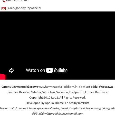
sklep@oponyuzywane.pl
Opony używane ciężarowe
wysyłamy na całą Polskę m.in. do miast
Łódź
,
Warszawa
,
Poznań, Kraków, Gdańsk, Wrocław, Szczecin, Bydgoszcz, Lublin, Katowice
Copyright 2015 Łódź. All Rights Reserved.
Developed By
Apollo Theme
. Edited by
IamBlitz
lefon i mail do właściciela w sprawie rabatów, terminów płatności oraz uwag i skarg - 6
593-600 wiktorzajkiewicz@gmail.com