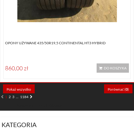
OPONY UŻYWANE 435/50R19,5 CONTINENTAL HT3 HYBRID
860,00 zł
DO KOSZYKA
Pokaż wszystko
Porównać (
0
)
1
2
3
...
1184
Pokazuje 1 - 12 z 14206 opon
KATEGORIA