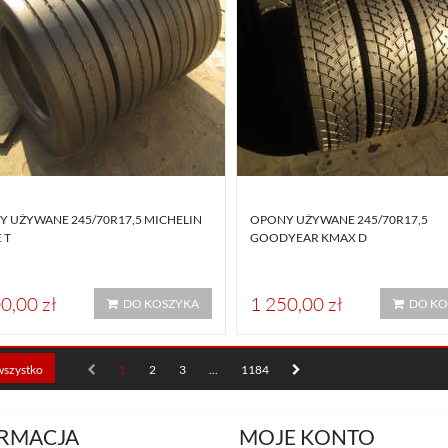
 UŻYWANE 245/70R17,5 MICHELIN
OPONY UŻYWANE 245/70R17,5
 T
GOODYEAR KMAX D
0,00 zł
1 250,00 zł
DO KOSZYKA
DO KO
wszystko
1
2
3
...
1184
RMACJA
MOJE KONTO