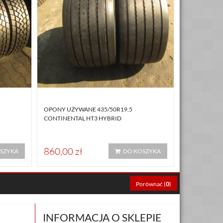
OPONY UŻYWANE 435/50R19,5
CONTINENTAL HT3 HYBRID
860,00 zł
SZYKA
DO KOSZYKA
Porównać (
0
)
Pokazuje 1 - 12 z 14206 opon
INFORMACJA O SKLEPIE