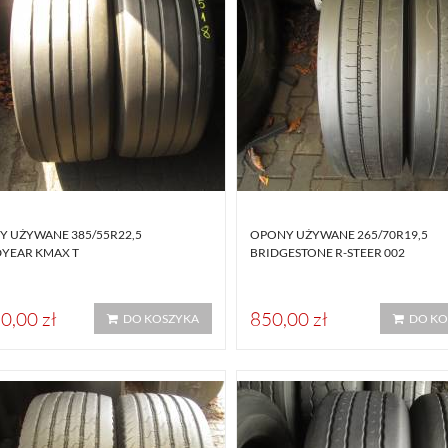
 UŻYWANE 385/55R22,5
OPONY UŻYWANE 265/70R19,5
YEAR KMAX T
BRIDGESTONE R-STEER 002
0,00 zł
850,00 zł
DO KOSZYKA
DO KO