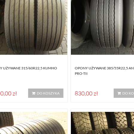
Y UŻYWANE 315/60R22,5 KUMHO
OPONY UŻYWANE 385/55R22,5 A
PRO-TII
0,00 zł
830,00 zł
DO KOSZYKA
DO KO