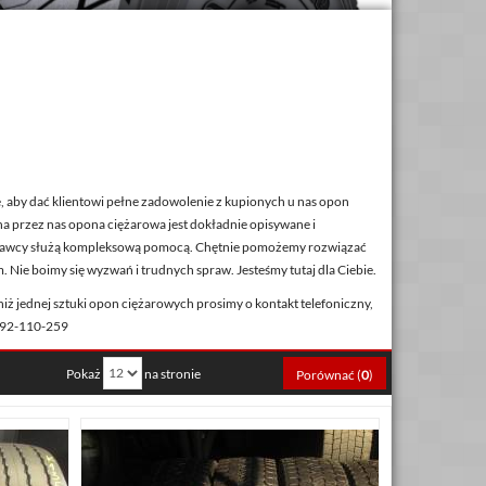
ę, aby dać klientowi pełne zadowolenie z kupionych u nas opon
a przez nas opona ciężarowa jest dokładnie opisywane i
rzedawcy służą kompleksową pomocą. Chętnie pomożemy rozwiązać
Nie boimy się wyzwań i trudnych spraw. Jesteśmy tutaj dla Ciebie.
iż jednej sztuki opon ciężarowych prosimy o kontakt telefoniczny,
 792-110-259
Pokaż
na stronie
Porównać (
0
)