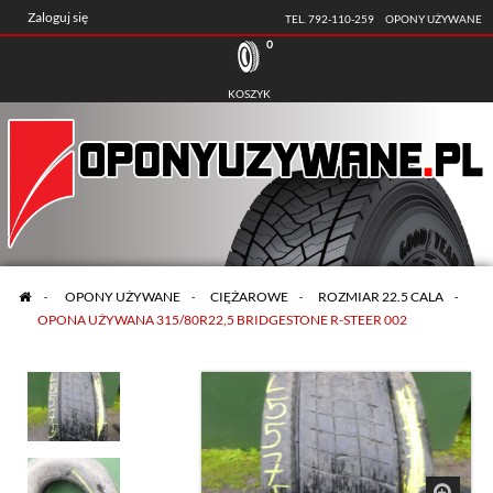
Zaloguj się
TEL. 792-110-259
OPONY UŻYWANE
0
KOSZYK
>
OPONY UŻYWANE
>
CIĘŻAROWE
>
ROZMIAR 22.5 CALA
>
OPONA UŻYWANA 315/80R22,5 BRIDGESTONE R-STEER 002