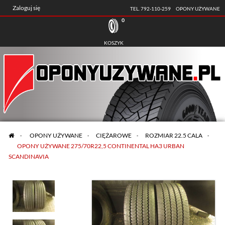
Zaloguj się
TEL. 792-110-259
OPONY UŻYWANE
0
KOSZYK
>
OPONY UŻYWANE
>
CIĘŻAROWE
>
ROZMIAR 22.5 CALA
>
OPONY UŻYWANE 275/70R22,5 CONTINENTAL HA3 URBAN
SCANDINAVIA