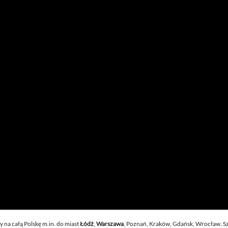
 na całą Polskę m.in. do miast
Łódź
,
Warszawa
, Poznań, Kraków, Gdańsk, Wrocław, Sz