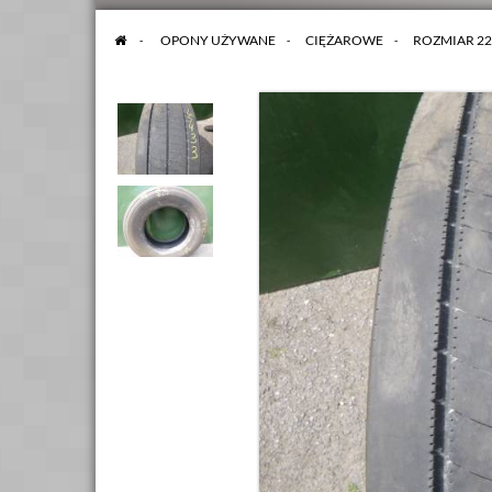
>
OPONY UŻYWANE
>
CIĘŻAROWE
>
ROZMIAR 22