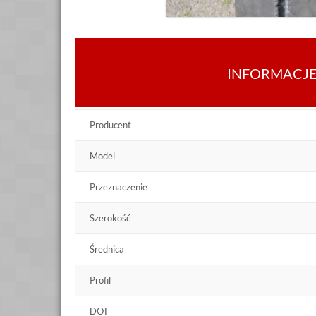
INFORMACJ
Producent
Model
Przeznaczenie
Szerokość
Średnica
Profil
DOT