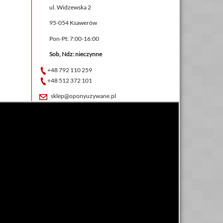
ul. Widzewska 2
95-054 Ksawerów
Pon-Pt: 7:00-16:00
Sob, Ndz: nieczynne
+48 792 110 259
+48 512 372 101
sklep@oponyuzywane.pl