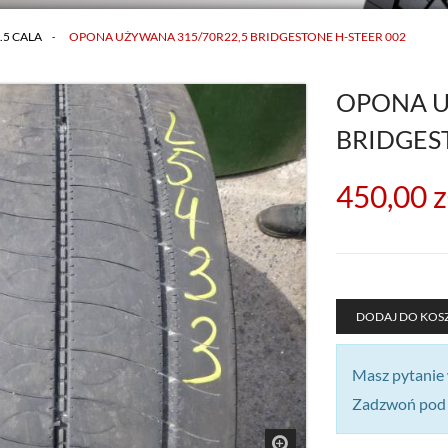
.5 CALA
>
OPONA UŻYWANA 315/70R22,5 BRIDGESTONE H-STEER 002
OPONA U
BRIDGES
450,00 z
DODAJ DO KOS
Masz pytanie
Zadzwoń pod