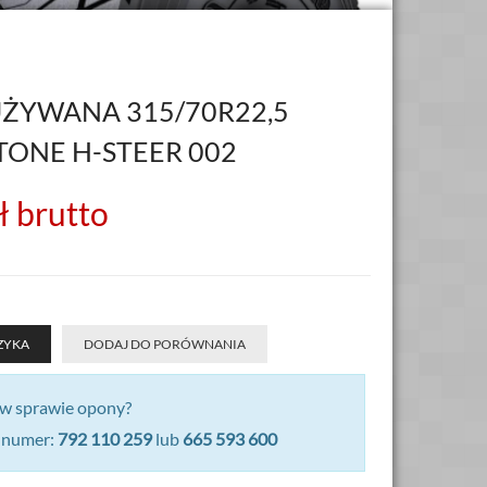
ŻYWANA 315/70R22,5
TONE H-STEER 002
ł
brutto
ZYKA
DODAJ DO PORÓWNANIA
 w sprawie opony?
 numer:
792 110 259
lub
665 593 600