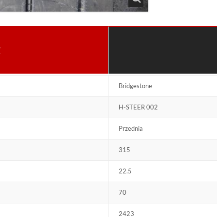
E
Bridgestone
H-STEER 002
Przednia
315
22.5
70
2423