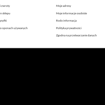
i zwroty
Moje adresy
n sklepu
Moje informacje osobiste
ysyłki
Rodo informacja
 o oponach używanych
Polityka prywatności
Zgodna na przetwarzanie danych