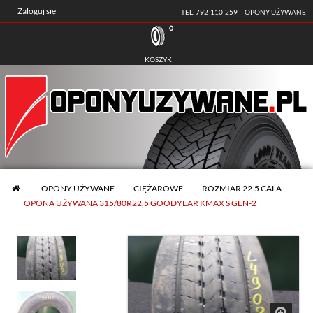
Zaloguj się
TEL. 792-110-259
OPONY UŻYWANE
0
KOSZYK
>
OPONY UŻYWANE
>
CIĘŻAROWE
>
ROZMIAR 22.5 CALA
>
OPONA UŻYWANA 315/80R22,5 GOODYEAR KMAX S GEN-2